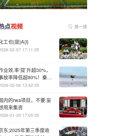
热点
视频
换一换
化工也{是}A{I}
2026-02-07 17:11:35
作业效.率‘提’升超30%，
事故率降低超90%！秦港
股份这一技术获全国创新
2026-02-06 13:42:35
成果表彰
国内的rwa项目，不要:妄
想用来集资
2026-01-29 17:05:35
京东;2025年第三季度收