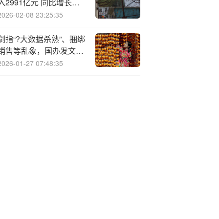
入2991亿元 同比增长
14.9%
2026-02-08 23:25:35
剑指“?大数据杀熟”、捆绑
销售等乱象，国办发文提
级旅游市场综合监管
2026-01-27 07:48:35