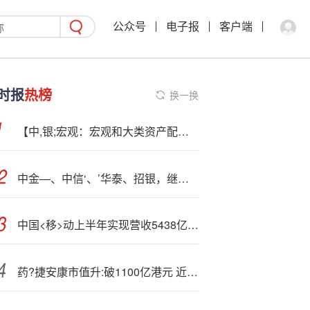
公众号
电子报
客户端
时报
热榜
换一换
【中,银;宏观：宏观和大类资产配置周报（2025.8.10）】本周沪深300指数上涨1.23%
中金—、中信‘、’华泰、招银，继续包揽「IPO保荐人」前四 - 香港上市中介机构排行榜(过去两年：截至2025年6月)
中国<移>动上半年实现营收5438亿元 董事长杨杰：目前来自AI的收入约在几十亿元的量级
药?捷安康市值升:破1100亿港元 近7个交易日股价狂飙逾380%