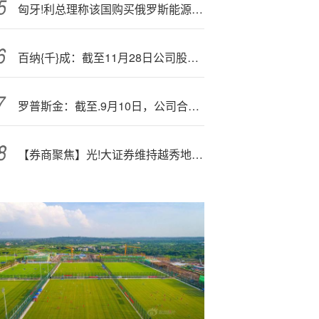
匈牙!利总理称该国购买俄罗斯能源将获得美国的制裁豁免
百纳{千}成：截至11月28日公司股票持有人总数为28225户
罗普斯金：截至.9月10日，公司合并普通账户和融资融券信用账户股东总户数为15202户
【券商聚焦】光!大证券维持越秀地产(00123)“买入”评级 指公司销售表现优于大势