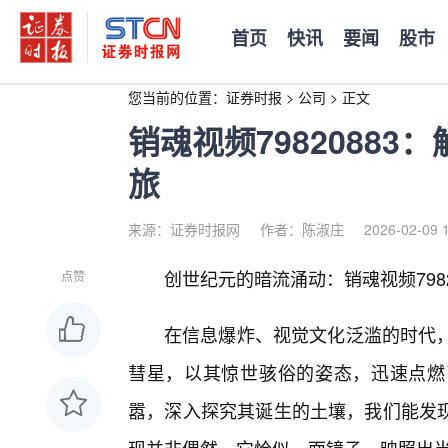
首页
快讯
要闻
股市
您当前的位置：
证券时报
>
公司
>
正文
销魂视频7982088
旅
来源：证券时报网
作者：陈淑庄
2026-02-09 
创世纪元的暗流涌动：销魂视频7982
点赞
在信息爆炸、视觉文化泛滥的时代，“
彗星，以其惊世骇俗的姿态，迅速点燃
嚣，深入探究其诞生的土壤，我们能发