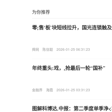
为你推荐
零;售‘板’块短线拉升，国光连锁触
舜网
陈信聪
2026-01-25 06:31:23
年终重头:戏，,抢最后一轮“国补”
金融界
海霞
2026-01-25 03:31:23
图解科博达.中报：第二季度单季净<