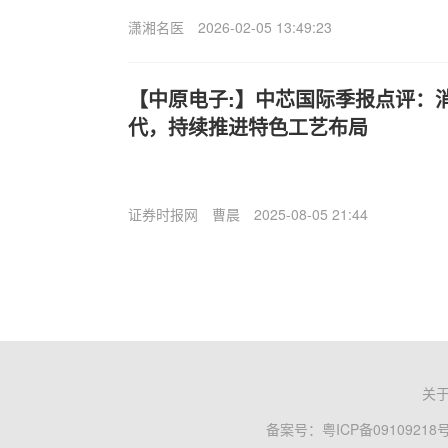
潇湘名医
2026-02-05 13:49:23
【中原电子:】中芯国际季报点评：
代，持续推进特色工艺布局
证券时报网
曹晨
2025-08-05 21:44
关
备案号：
粤ICP备09109218