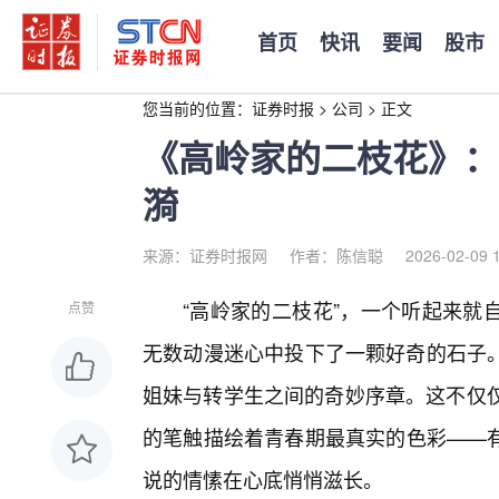
首页
快讯
要闻
股市
您当前的位置：
证券时报
>
公司
>
正文
《高岭家的二枝花》：
漪
来源：证券时报网
作者：陈信聪
2026-02-09 
“高岭家的二枝花”，一个听起来就
点赞
无数动漫迷心中投下了一颗好奇的石子
姐妹与转学生之间的奇妙序章。这不仅仅
的笔触描绘着青春期最真实的色彩——
说的情愫在心底悄悄滋长。