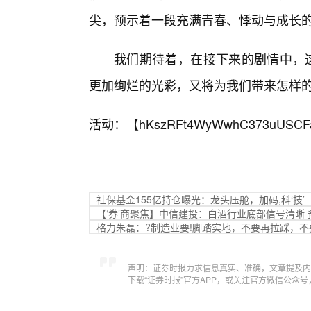
尖，预示着一段充满青春、悸动与成长
我们期待着，在接下来的剧情中，这
更加绚烂的光彩，又将为我们带来怎样
活动：【
hKszRFt4WyWwhC373uUSCF
社保基金155亿持仓曝光：龙头压舱，加码,科‘技’
【‘券’商聚焦】中信建投：白酒行业底部信号清晰
格力朱磊：?制造业要!脚踏实地，不要再拉踩，
声明：证券时报力求信息真实、准确，文章提及内
下载“证券时报”官方APP，或关注官方微信公众